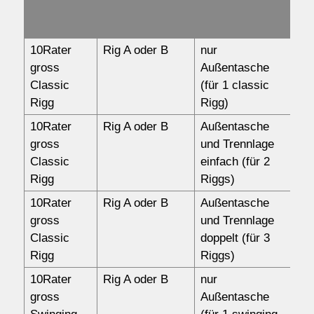
19
Rumpftaschen
Mw
Wassersport
10Rater
Rig A oder B
nur
12
gross
Außentasche
Propellermodelle
Classic
(für 1 classic
Jetmodelle
Rigg
Rigg)
10Rater
Rig A oder B
Außentasche
17
Service
gross
und Trennlage
Classic
einfach (für 2
Kontakt/Order
Rigg
Riggs)
10Rater
Rig A oder B
Außentasche
18
gross
und Trennlage
Anfahrt
Classic
doppelt (für 3
Rigg
Riggs)
über uns
10Rater
Rig A oder B
nur
13
gross
Außentasche