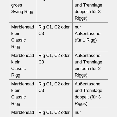
gross
und Trennlage
Swing Rigg
doppelt (für 3
Riggs)
Marblehead
Rig C1, C2 oder
nur
10
klein
C3
Außentasche
Classic
(für 1 Rigg)
Rigg
Marblehead
Rig C1, C2 oder
Außentasche
14
klein
C3
und Trennlage
Classic
einfach (für 2
Rigg
Riggs)
Marblehead
Rig C1, C2 oder
Außentasche
15
klein
C3
und Trennlage
Classic
doppelt (für 3
Rigg
Riggs)
Marblehead
Rig C1, C2 oder
nur
10