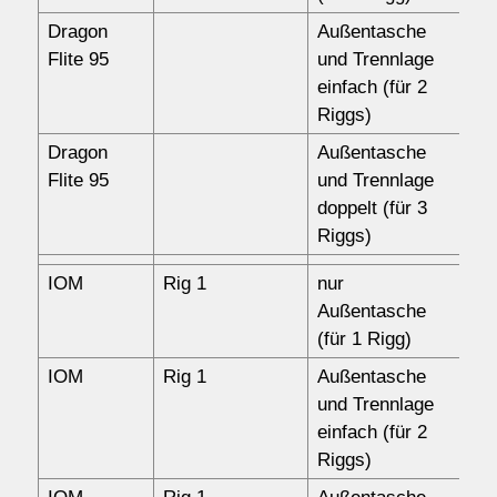
Dragon
Außentasche
10
Flite 95
und Trennlage
einfach (für 2
Riggs)
Dragon
Außentasche
12
Flite 95
und Trennlage
doppelt (für 3
Riggs)
IOM
Rig 1
nur
10
Außentasche
(für 1 Rigg)
IOM
Rig 1
Außentasche
14
und Trennlage
einfach (für 2
Riggs)