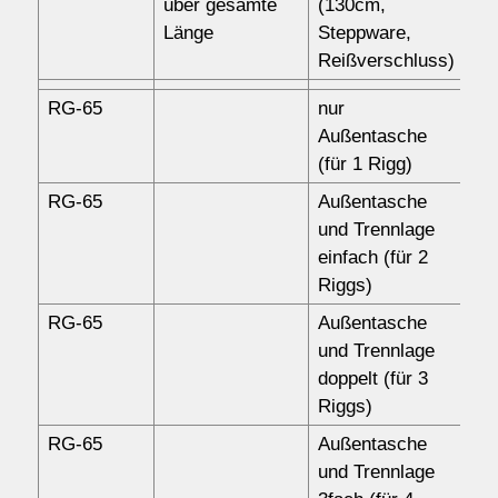
über gesamte
(130cm,
Länge
Steppware,
Reißverschluss)
RG-65
nur
87
Außentasche
(für 1 Rigg)
RG-65
Außentasche
10
und Trennlage
einfach (für 2
Riggs)
RG-65
Außentasche
12
und Trennlage
doppelt (für 3
Riggs)
RG-65
Außentasche
14
und Trennlage