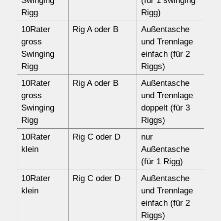
Swinging
(für 1 swinging
Rigg
Rigg)
10Rater
Rig A oder B
Außentasche
17
gross
und Trennlage
Swinging
einfach (für 2
Rigg
Riggs)
10Rater
Rig A oder B
Außentasche
18
gross
und Trennlage
Swinging
doppelt (für 3
Rigg
Riggs)
10Rater
Rig C oder D
nur
10
klein
Außentasche
(für 1 Rigg)
10Rater
Rig C oder D
Außentasche
14
klein
und Trennlage
einfach (für 2
Riggs)