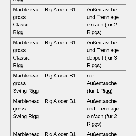
Marblehead
Rig A oder B1
Außentasche
18
gross
und Trennlage
Classic
einfach (für 2
Rigg
Riggs)
Marblehead
Rig A oder B1
Außentasche
19
gross
und Trennlage
Classic
doppelt (für 3
Rigg
Riggs)
Marblehead
Rig A oder B1
nur
13
gross
Außentasche
Swing Rigg
(für 1 Rigg)
Marblehead
Rig A oder B1
Außentasche
18
gross
und Trennlage
Swing Rigg
einfach (für 2
Riggs)
Marblehead
Rig A oder B1
Außentasche
19