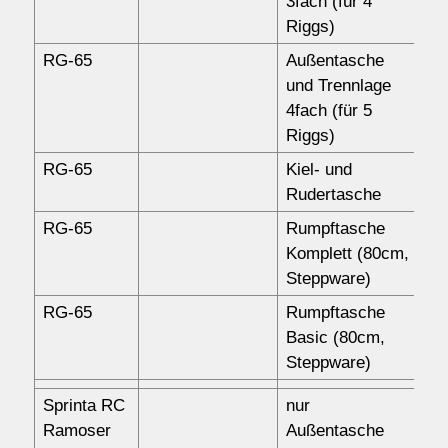
3fach (für 4
Riggs)
RG-65
Außentasche
16
und Trennlage
4fach (für 5
Riggs)
RG-65
Kiel- und
55
Rudertasche
RG-65
Rumpftasche
85
Komplett (80cm,
Steppware)
RG-65
Rumpftasche
72
Basic (80cm,
Steppware)
Sprinta RC
nur
11
Ramoser
Außentasche