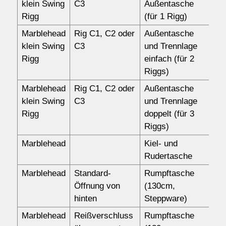
klein Swing
C3
Außentasche
Rigg
(für 1 Rigg)
Marblehead
Rig C1, C2 oder
Außentasche
14
klein Swing
C3
und Trennlage
Rigg
einfach (für 2
Riggs)
Marblehead
Rig C1, C2 oder
Außentasche
15
klein Swing
C3
und Trennlage
Rigg
doppelt (für 3
Riggs)
Marblehead
Kiel- und
57
Rudertasche
Marblehead
Standard-
Rumpftasche
11
Öffnung von
(130cm,
hinten
Steppware)
Marblehead
Reißverschluss
Rumpftasche
13