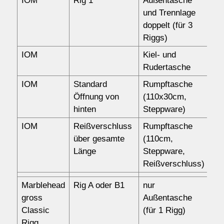
IOM
Rig 1
Außentasche
15
und Trennlage
doppelt (für 3
Riggs)
IOM
Kiel- und
44
Rudertasche
IOM
Standard
Rumpftasche
88
Öffnung von
(110x30cm,
hinten
Steppware)
IOM
Reißverschluss
Rumpftasche
11
über gesamte
(110cm,
Länge
Steppware,
Reißverschluss)
Marblehead
Rig A oder B1
nur
12
gross
Außentasche
Classic
(für 1 Rigg)
Rigg