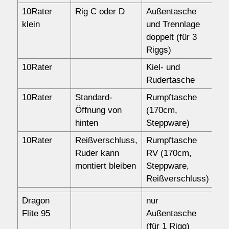
10Rater
Rig C oder D
Außentasche
15
klein
und Trennlage
doppelt (für 3
Riggs)
10Rater
Kiel- und
57
Rudertasche
10Rater
Standard-
Rumpftasche
12
Öffnung von
(170cm,
hinten
Steppware)
10Rater
Reißverschluss,
Rumpftasche
14
Ruder kann
RV (170cm,
montiert bleiben
Steppware,
Reißverschluss)
Dragon
nur
87
Flite 95
Außentasche
(für 1 Rigg)