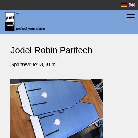
Flächentaschen
Jodel Robin Paritech
Rumpftaschen
Spannweite: 3,50 m
Wassersport
Preise
Service