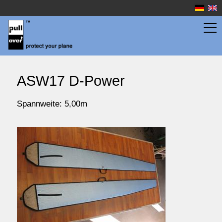
Flächentaschen
ASW17 D-Power
Rumpftaschen
Spannweite: 5,00m
Wassersport
Preise
Service