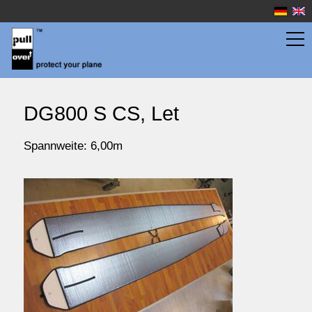
Flächentaschen
DG800 S CS, Let
Rumpftaschen
Spannweite: 6,00m
Wassersport
Preise
Service