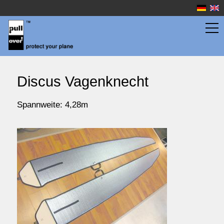
Flächentaschen
Discus Vagenknecht
Rumpftaschen
Spannweite: 4,28m
Wassersport
Preise
Service