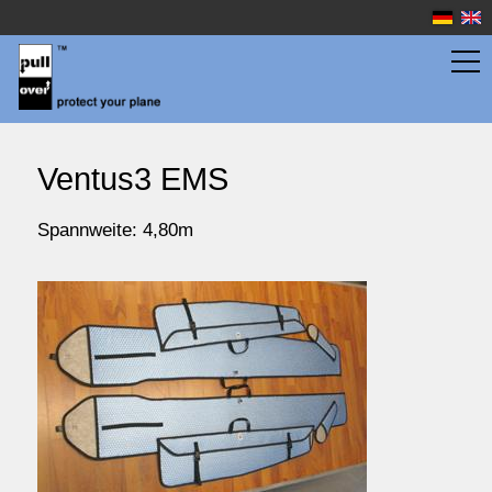
Flächentaschen
Ventus3 EMS
Rumpftaschen
Spannweite: 4,80m
Wassersport
Preise
Service